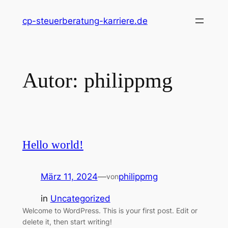
Zum
cp-steuerberatung-karriere.de
Inhalt
springen
Autor:
philippmg
Hello world!
März 11, 2024
—
philippmg
von
in
Uncategorized
Welcome to WordPress. This is your first post. Edit or
delete it, then start writing!